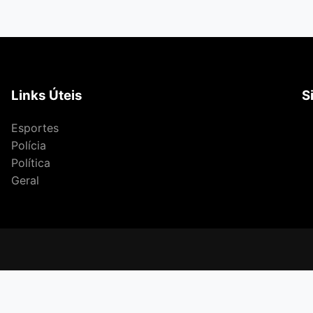
Links Úteis
S
Esportes
Polícia
Política
Geral