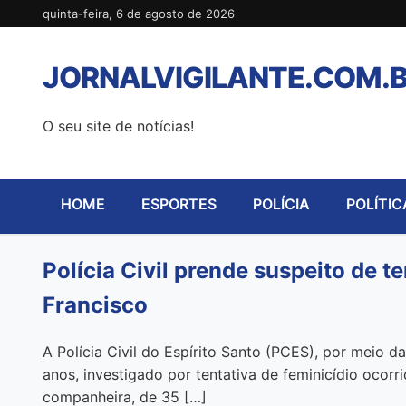
Pular
quinta-feira, 6 de agosto de 2026
para
o
JORNALVIGILANTE.COM.
conteúdo
O seu site de notícias!
HOME
ESPORTES
POLÍCIA
POLÍTIC
Polícia Civil prende suspeito de 
Francisco
A Polícia Civil do Espírito Santo (PCES), por meio 
anos, investigado por tentativa de feminicídio ocorr
companheira, de 35 […]