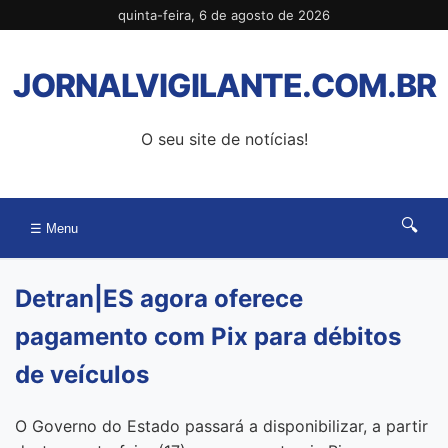
Pular
quinta-feira, 6 de agosto de 2026
para
o
JORNALVIGILANTE.COM.BR
conteúdo
O seu site de notícias!
🔍
☰ Menu
Detran|ES agora oferece
pagamento com Pix para débitos
de veículos
O Governo do Estado passará a disponibilizar, a partir