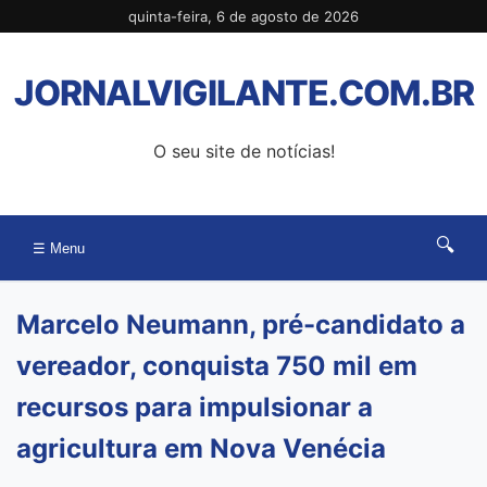
Pular
quinta-feira, 6 de agosto de 2026
para
o
JORNALVIGILANTE.COM.BR
conteúdo
O seu site de notícias!
🔍
☰ Menu
Marcelo Neumann, pré-candidato a
vereador, conquista 750 mil em
recursos para impulsionar a
agricultura em Nova Venécia