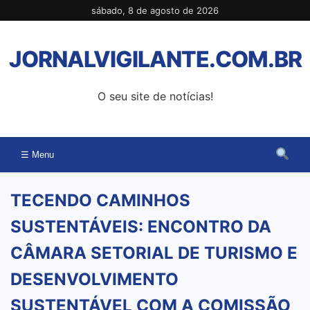
Pular
sábado, 8 de agosto de 2026
para
o
JORNALVIGILANTE.COM.BR
conteúdo
O seu site de notícias!
☰ Menu
TECENDO CAMINHOS
SUSTENTÁVEIS: ENCONTRO DA
CÂMARA SETORIAL DE TURISMO E
DESENVOLVIMENTO
SUSTENTÁVEL COM A COMISSÃO