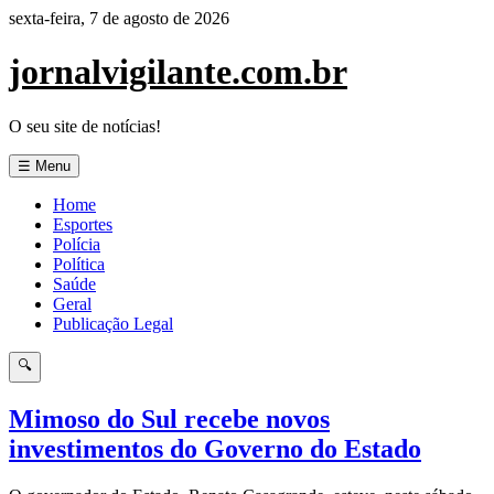
Pular
sexta-feira, 7 de agosto de 2026
para
o
jornalvigilante.com.br
conteúdo
O seu site de notícias!
☰ Menu
Home
Esportes
Polícia
Política
Saúde
Geral
Publicação Legal
🔍
Mimoso do Sul recebe novos
investimentos do Governo do Estado