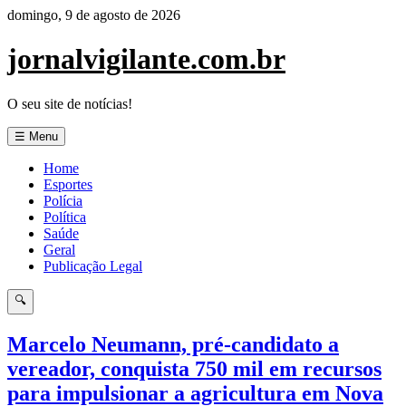
Pular
domingo, 9 de agosto de 2026
para
o
jornalvigilante.com.br
conteúdo
O seu site de notícias!
☰ Menu
Home
Esportes
Polícia
Política
Saúde
Geral
Publicação Legal
🔍
Marcelo Neumann, pré-candidato a
vereador, conquista 750 mil em recursos
para impulsionar a agricultura em Nova