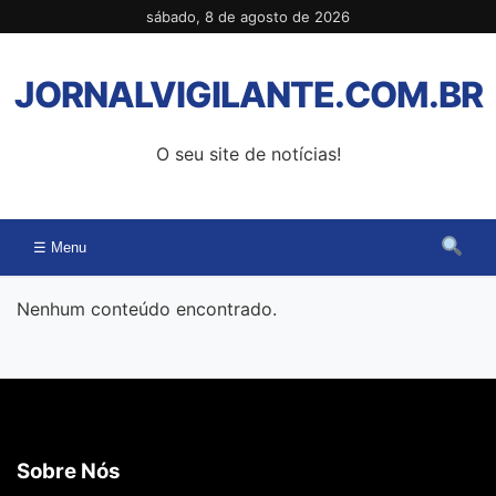
Pular
sábado, 8 de agosto de 2026
para
o
JORNALVIGILANTE.COM.BR
conteúdo
O seu site de notícias!
☰ Menu
Nenhum conteúdo encontrado.
Sobre Nós