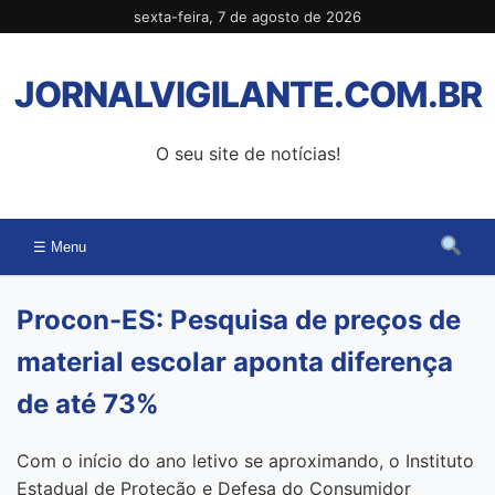
Pular
sexta-feira, 7 de agosto de 2026
para
o
JORNALVIGILANTE.COM.BR
conteúdo
O seu site de notícias!
☰ Menu
Procon-ES: Pesquisa de preços de
material escolar aponta diferença
de até 73%
Com o início do ano letivo se aproximando, o Instituto
Estadual de Proteção e Defesa do Consumidor