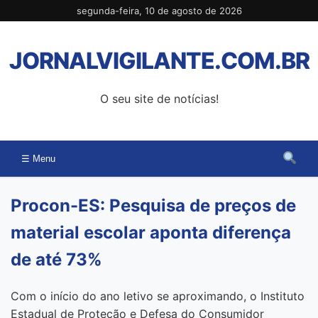
Pular
segunda-feira, 10 de agosto de 2026
para
o
JORNALVIGILANTE.COM.BR
conteúdo
O seu site de notícias!
☰ Menu
Procon-ES: Pesquisa de preços de
material escolar aponta diferença
de até 73%
Com o início do ano letivo se aproximando, o Instituto
Estadual de Proteção e Defesa do Consumidor