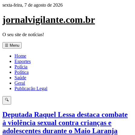
Pular
sexta-feira, 7 de agosto de 2026
para
o
jornalvigilante.com.br
conteúdo
O seu site de notícias!
☰ Menu
Home
Esportes
Polícia
Política
Saúde
Geral
Publicação Legal
🔍
Deputada Raquel Lessa destaca combate
à violência sexual contra crianças e
adolescentes durante o Maio Laranja