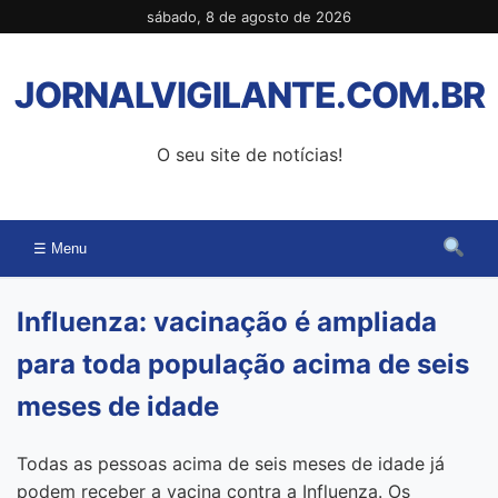
Pular
sábado, 8 de agosto de 2026
para
o
JORNALVIGILANTE.COM.BR
conteúdo
O seu site de notícias!
☰ Menu
Influenza: vacinação é ampliada
para toda população acima de seis
meses de idade
Todas as pessoas acima de seis meses de idade já
podem receber a vacina contra a Influenza. Os