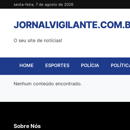
Pular
sexta-feira, 7 de agosto de 2026
para
o
JORNALVIGILANTE.COM.
conteúdo
O seu site de notícias!
HOME
ESPORTES
POLÍCIA
POLÍTIC
Nenhum conteúdo encontrado.
Sobre Nós