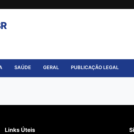
BR
A
SAÚDE
GERAL
PUBLICAÇÃO LEGAL
Links Úteis
S