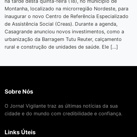
na tarde desta quinta-feira (18), no município de
Montanha, localizado na microrregião Nordeste, para
inaugurar o novo Centro de Referência Especializado
de Assistência Social (Creas). Durante a agenda,
Casagrande anunciou novos investimentos, como a
urbanização da Barragem Tutu Reuter, calçamento
rural e construção de unidades de saúde. Ele […]
Sobre Nós
O Jornal Vigilante traz as últimas notícias da sua
cidade e do mundo com credibilidade e confiança.
Links Úteis