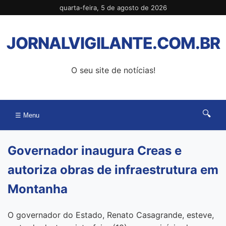
Pular
quarta-feira, 5 de agosto de 2026
para
o
JORNALVIGILANTE.COM.BR
conteúdo
O seu site de notícias!
🔍
☰ Menu
Governador inaugura Creas e
autoriza obras de infraestrutura em
Montanha
O governador do Estado, Renato Casagrande, esteve,