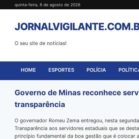
Pular
quinta-feira, 6 de agosto de 2026
para
o
JORNALVIGILANTE.COM.
conteúdo
O seu site de notícias!
HOME
ESPORTES
POLÍCIA
POLÍTIC
Governo de Minas reconhece serv
transparência
O governador Romeu Zema entregou, nesta segunda-fe
Transparência aos servidores estaduais que se des
princípio fundamental da boa gestão que é colocar 