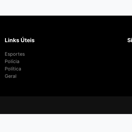
Links Úteis
S
Esportes
Polícia
Política
Geral