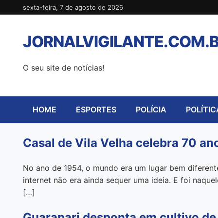
Pular
sexta-feira, 7 de agosto de 2026
para
o
JORNALVIGILANTE.COM.
conteúdo
O seu site de notícias!
HOME
ESPORTES
POLÍCIA
POLÍTIC
Casal de Vila Velha celebra 70 a
No ano de 1954, o mundo era um lugar bem diferente
internet não era ainda sequer uma ideia. E foi naque
[…]
Guarapari desponta em cultivo de