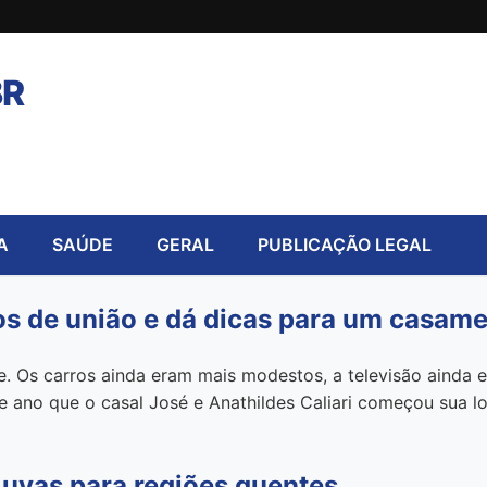
BR
A
SAÚDE
GERAL
PUBLICAÇÃO LEGAL
nos de união e dá dicas para um casam
. Os carros ainda eram mais modestos, a televisão ainda e
le ano que o casal José e Anathildes Caliari começou sua l
 uvas para regiões quentes