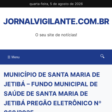
Pular
quarta-feira, 5 de agosto de 2026
para
o
JORNALVIGILANTE.COM.BR
conteúdo
O seu site de notícias!
🔍
☰ Menu
MUNICÍPIO DE SANTA MARIA DE
JETIBÁ – FUNDO MUNICIPAL DE
SAÚDE DE SANTA MARIA DE
JETIBÁ PREGÃO ELETRÔNICO Nº