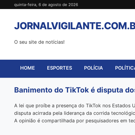
Pular
quinta-feira, 6 de agosto de 2026
para
o
JORNALVIGILANTE.COM.
conteúdo
O seu site de notícias!
HOME
ESPORTES
POLÍCIA
POLÍTIC
Banimento do TikTok é disputa d
A lei que proíbe a presença do TikTok nos Estados U
disputa acirrada pela liderança da corrida tecnoló
A opinião é compartilhada por pesquisadores em te