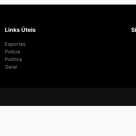
Links Úteis
S
Esportes
Polícia
Política
Geral