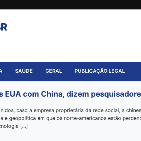
BR
A
SAÚDE
GERAL
PUBLICAÇÃO LEGAL
os EUA com China, dizem pesquisador
nidos, caso a empresa proprietária da rede social, a chin
gica e geopolítica em que os norte-americanos estão perde
cnologia […]