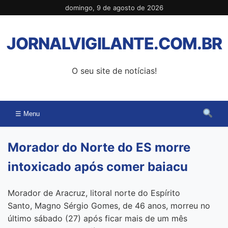
Pular
domingo, 9 de agosto de 2026
para
o
JORNALVIGILANTE.COM.BR
conteúdo
O seu site de notícias!
☰ Menu
Morador do Norte do ES morre
intoxicado após comer baiacu
Morador de Aracruz, litoral norte do Espírito
Santo, Magno Sérgio Gomes, de 46 anos, morreu no
último sábado (27) após ficar mais de um mês