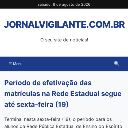
Pular
sábado, 8 de agosto de 2026
para
o
JORNALVIGILANTE.COM.BR
conteúdo
O seu site de notícias!
☰ Menu
Período de efetivação das
matrículas na Rede Estadual segue
até sexta-feira (19)
Termina, nesta sexta-feira (19), o período para os
alunos da Rede Pública Estadual de Ensino do Espírito