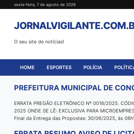
Pular
sexta-feira, 7 de agosto de 2026
para
o
JORNALVIGILANTE.COM.
conteúdo
O seu site de notícias!
HOME
ESPORTES
POLÍCIA
POLÍTIC
PREFEITURA MUNICIPAL DE CON
ERRATA PREGÃO ELETRÔNICO Nº 0018/2025. CÓDIGO 
2025 ONDE SE LÊ: EXCLUSIVA PARA MICROEMPRE
Final da Entrega das Propostas: 30/06/2025, às 08h
ERRATA RESUMO AVISO DE LICIT