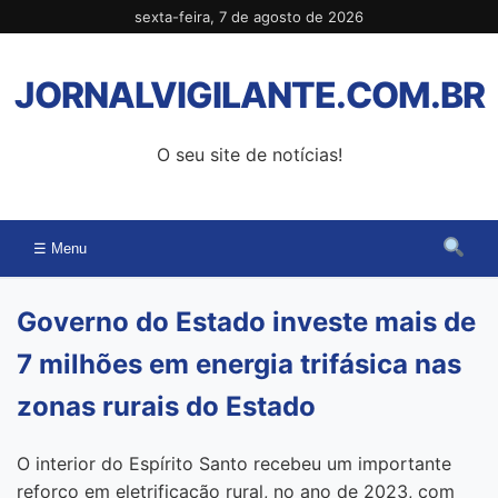
Pular
sexta-feira, 7 de agosto de 2026
para
o
JORNALVIGILANTE.COM.BR
conteúdo
O seu site de notícias!
☰ Menu
Governo do Estado investe mais de
7 milhões em energia trifásica nas
zonas rurais do Estado
O interior do Espírito Santo recebeu um importante
reforço em eletrificação rural, no ano de 2023, com