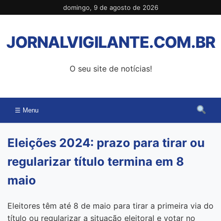
Pular
domingo, 9 de agosto de 2026
para
o
JORNALVIGILANTE.COM.BR
conteúdo
O seu site de notícias!
☰ Menu
Eleições 2024: prazo para tirar ou
regularizar título termina em 8
maio
Eleitores têm até 8 de maio para tirar a primeira via do
título ou regularizar a situação eleitoral e votar no