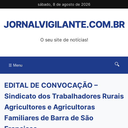
Pular
sábado, 8 de agosto de 2026
para
o
JORNALVIGILANTE.COM.BR
conteúdo
O seu site de notícias!
🔍
☰ Menu
EDITAL DE CONVOCAÇÃO –
Sindicato dos Trabalhadores Rurais
Agricultores e Agricultoras
Familiares de Barra de São