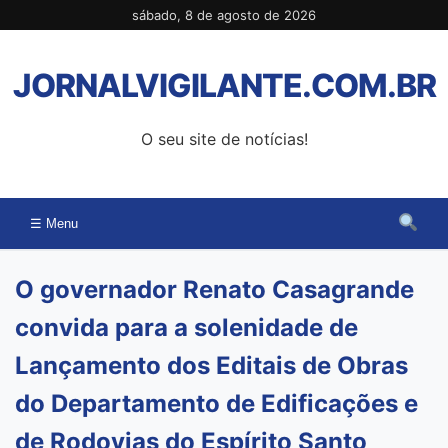
Pular
sábado, 8 de agosto de 2026
para
o
JORNALVIGILANTE.COM.BR
conteúdo
O seu site de notícias!
☰ Menu
O governador Renato Casagrande
convida para a solenidade de
Lançamento dos Editais de Obras
do Departamento de Edificações e
de Rodovias do Espírito Santo