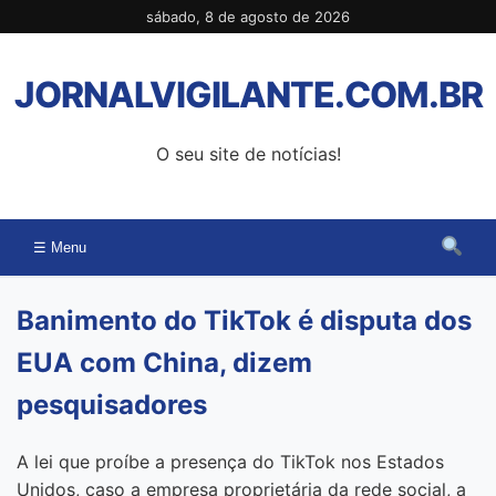
Pular
sábado, 8 de agosto de 2026
para
o
JORNALVIGILANTE.COM.BR
conteúdo
O seu site de notícias!
☰ Menu
Banimento do TikTok é disputa dos
EUA com China, dizem
pesquisadores
A lei que proíbe a presença do TikTok nos Estados
Unidos, caso a empresa proprietária da rede social, a