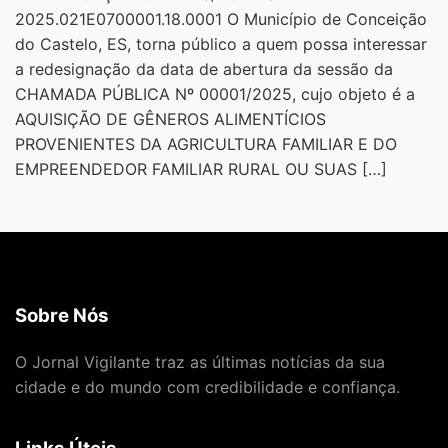
2025.021E0700001.18.0001 O Município de Conceição
do Castelo, ES, torna público a quem possa interessar
a redesignação da data de abertura da sessão da
CHAMADA PÚBLICA Nº 00001/2025, cujo objeto é a
AQUISIÇÃO DE GÊNEROS ALIMENTÍCIOS
PROVENIENTES DA AGRICULTURA FAMILIAR E DO
EMPREENDEDOR FAMILIAR RURAL OU SUAS […]
Sobre Nós
O Jornal Vigilante traz as últimas notícias da sua
cidade e do mundo com credibilidade e confiança.