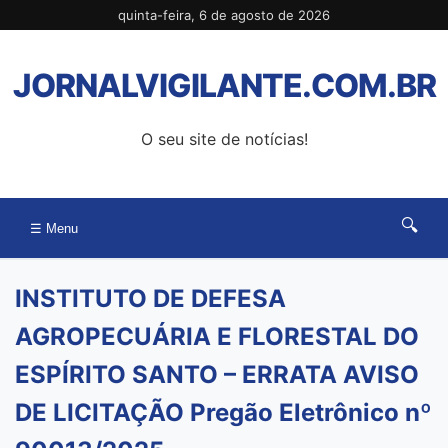
Pular
quinta-feira, 6 de agosto de 2026
para
o
JORNALVIGILANTE.COM.BR
conteúdo
O seu site de notícias!
🔍
☰ Menu
INSTITUTO DE DEFESA
AGROPECUÁRIA E FLORESTAL DO
ESPÍRITO SANTO – ERRATA AVISO
DE LICITAÇÃO Pregão Eletrônico nº