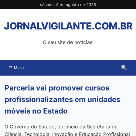
Pular
sábado, 8 de agosto de 2026
para
o
JORNALVIGILANTE.COM.BR
conteúdo
O seu site de notícias!
☰ Menu
Parceria vai promover cursos
profissionalizantes em unidades
móveis no Estado
O Governo do Estado, por meio da Secretaria da
Ciência, Tecnologia, Inovação e Educação Profissional