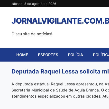
Pular
sábado, 8 de agosto de 2026
para
o
JORNALVIGILANTE.COM.
conteúdo
O seu site de notícias!
HOME
ESPORTES
POLÍCIA
POLÍTIC
Deputada Raquel Lessa solicita m
A deputada estadual Raquel Lessa apresentou, na Ass
Secretaria Municipal de Saúde de Águia Branca. O ob
atendimentos especializados em outras cidades. At