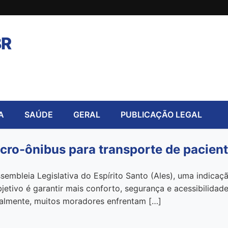
BR
A
SAÚDE
GERAL
PUBLICAÇÃO LEGAL
icro-ônibus para transporte de pacien
embleia Legislativa do Espírito Santo (Ales), uma indicaç
jetivo é garantir mais conforto, segurança e acessibilidad
ualmente, muitos moradores enfrentam […]