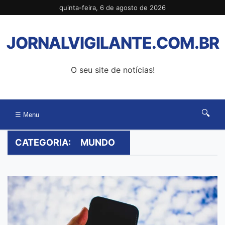
Pular
quinta-feira, 6 de agosto de 2026
para
o
JORNALVIGILANTE.COM.BR
conteúdo
O seu site de notícias!
🔍
☰ Menu
CATEGORIA:
MUNDO