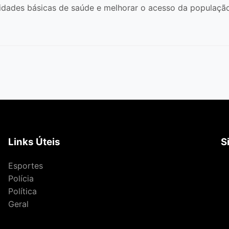
nidades básicas de saúde e melhorar o acesso da populaçã
Links Úteis
S
Esportes
Polícia
Política
Geral