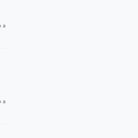
o a
o a