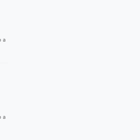
o a
o a