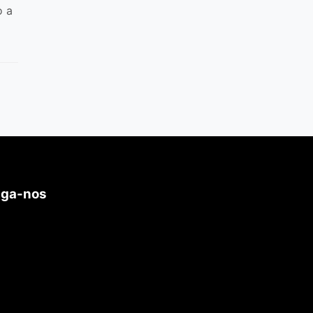
o a
iga-nos