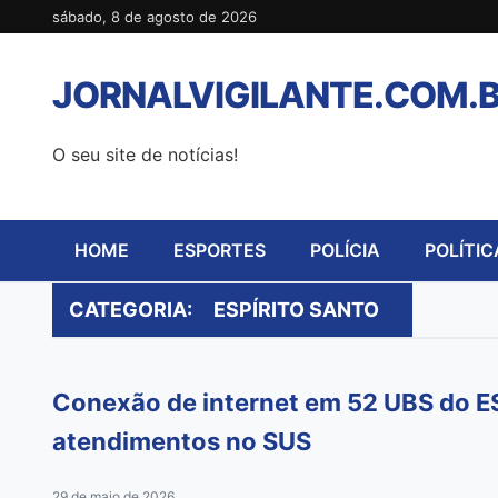
Pular
sábado, 8 de agosto de 2026
para
o
JORNALVIGILANTE.COM.
conteúdo
O seu site de notícias!
HOME
ESPORTES
POLÍCIA
POLÍTIC
CATEGORIA:
ESPÍRITO SANTO
Conexão de internet em 52 UBS do ES 
atendimentos no SUS
29 de maio de 2026