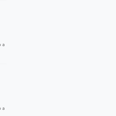
o a
o a