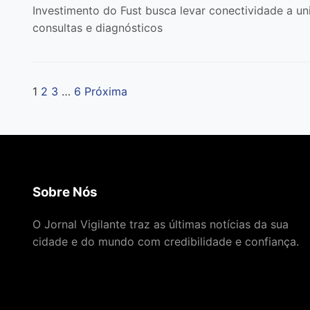
Investimento do Fust busca levar conectividade a u
consultas e diagnósticos
1
2
3
…
6
Próxima
Paginação
de
posts
Sobre Nós
O Jornal Vigilante traz as últimas notícias da sua
cidade e do mundo com credibilidade e confiança.